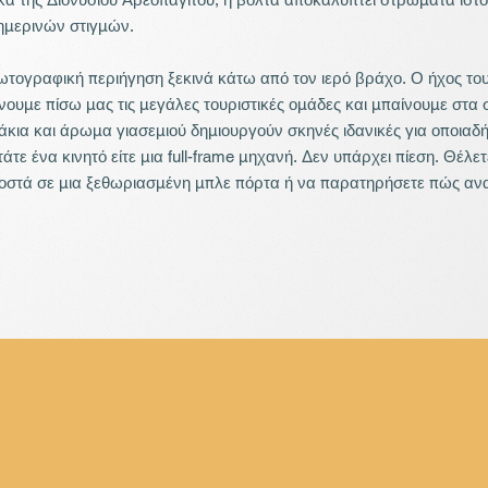
μερινών στιγμών.

τογραφική περιήγηση ξεκινά κάτω από τον ιερό βράχο. Ο ήχος του
ουμε πίσω μας τις μεγάλες τουριστικές ομάδες και μπαίνουμε στα 
άκια και άρωμα γιασεμιού δημιουργούν σκηνές ιδανικές για οποιαδ
άτε ένα κινητό είτε μια full-frame μηχανή. Δεν υπάρχει πίεση. Θέλετ
οστά σε μια ξεθωριασμένη μπλε πόρτα ή να παρατηρήσετε πώς ανα
αρο; Τέλεια. Αυτή η φωτοβόλτα στην Αθήνα σέβεται τον προσωπικό
νός.

 βήματα παρακάτω, εμφανίζονται τα Αναφιώτικα—ένας νησιωτικός 
φαλωμένος πάνω από την πόλη. Ασβεστωμένοι τοίχοι, στενά σκαλο
ραμική θέα της Αθήνας. Ο Γιώργος εξηγεί πώς το ύψος και η απόστ
πτική—όχι με διάλεξη, αλλά με μια χαλαρή κουβέντα, αν ρωτήσετε
ει μόνο ήχους βημάτων και κλικ της μηχανής, μετατρέποντας τη φω
μοιάζει με διαλογισμό.

φορίζοντας προς το Μοναστηράκι, περνάμε κατευθείαν από την εμβ