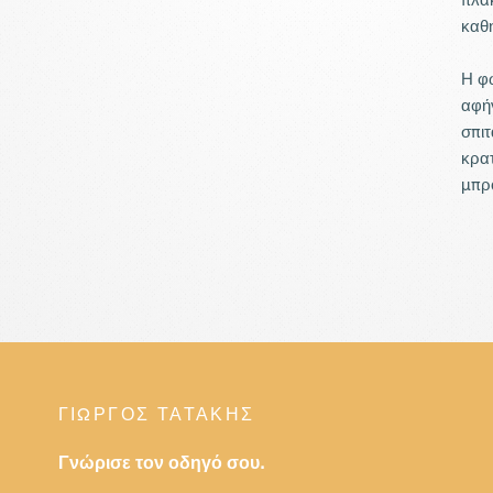
καθη
Η φω
αφήν
σπιτ
κρατ
μπρ
μάρμ
καθε
Λίγα
σκαρ
πανο
προο
αφήν
ΓΙΩΡΓΟΣ ΤΑΤΑΚΗΣ
που 
Γνώρισε τον οδηγό σου.
Κατη