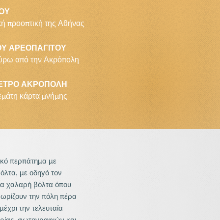
ΟΥ
κή προοπτική της Αθήνας
ΙΟΥ ΑΡΕΟΠΑΓΙΤΟΥ
γύρω από την Ακρόπολη
ΜΕΤΡΟ ΑΚΡΟΠΟΛΗ
εμάτη κάρτα μνήμης
κό περπάτημα με 
λτα, με οδηγό τον 
α χαλαρή βόλτα όπου 
ωρίζουν την πόλη πέρα 
χρι την τελευταία 
ρίας, φωτογραφιών και 