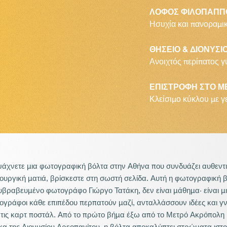
ΛΟΦΟΣ ΦΙΛΟΠΑΠΠ
Ησυχία και πανοραμι
ΘΗΣΕΙΟ & ΔΙΟΝΥΣ
Ανοιχτός περίπατος 
ΕΠΙΣΤΡΟΦΗ ΣΤΟ 
Κλείσιμο κύκλου με γ
άχνετε μια φωτογραφική βόλτα στην Αθήνα που συνδυάζει αυθεντι
ουργική ματιά, βρίσκεστε στη σωστή σελίδα. Αυτή η φωτογραφική βό
βραβευμένο φωτογράφο Γιώργο Τατάκη, δεν είναι μάθημα· είναι μι
γράφοι κάθε επιπέδου περπατούν μαζί, ανταλλάσσουν ιδέες και γν
τις καρτ ποστάλ. Από το πρώτο βήμα έξω από το Μετρό Ακρόπολη μέ
α της Διονυσίου Αρεοπαγίτου, η βόλτα αποκαλύπτει στρώματα ιστο