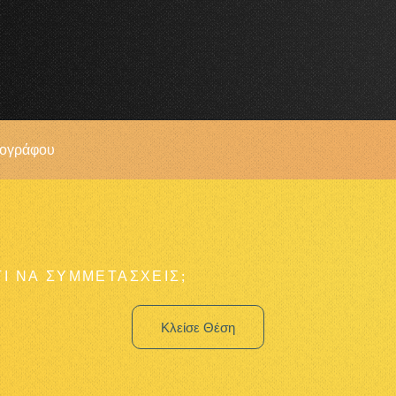
τογράφου
ΤΙ ΝΑ ΣΥΜΜΕΤΑΣΧΕΙΣ;
Κλείσε Θέση