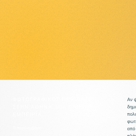
ΦΩΤΟΓΡΑΦΙΚΟΣ ΠΕΡΙΠΑΤΟΣ
Αν ψ
ΣΤΗΝ ΑΘΗΝΑ. ΜΙΑ ΠΛΗΡΗΣ
δημι
πολυ
ΕΜΠΕΙΡΙΑ.
φωτο
Τι περιλαμβάνει
από 
πλάκ