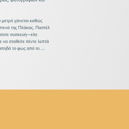
 μετρό χάνεται καθώς 
στενά της Πλάκας. Παστέλ 
ήποτε συσκευή—είτε 
ε να σταθείτε πέντε λεπτά 
πηδά το φως από το 
 ρυθμό δημιουργίας του 
λαβύρινθος 
πάτια και μια ήσυχη 
αση αλλάζουν την 
. Η απουσία αυτοκινήτων 
τογραφική βόλτα σε κάτι 
ληματική πλατεία. 