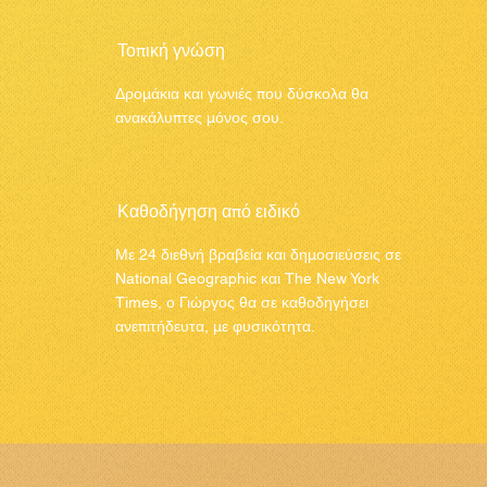
Τοπική γνώση
Δρομάκια και γωνιές που δύσκολα θα
ανακάλυπτες μόνος σου.
Καθοδήγηση από ειδικό
Με 24 διεθνή βραβεία και δημοσιεύσεις σε
National Geographic και The New York
Times, ο Γιώργος θα σε καθοδηγήσει
ανεπιτήδευτα, με φυσικότητα.