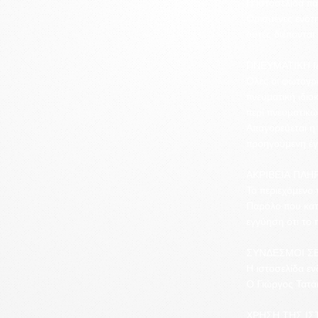
Η ιστοσελίδα πα
Ορισμένες ενότ
αυτές διέπονται
ΠΝΕΥΜΑΤΙΚΗ Ι
Όλες οι φωτογρα
πνευματική ιδιο
περί πνευματικ
Απαγορεύεται η
προηγούμενη έγ
ΑΚΡΙΒΕΙΑ ΠΛ
Το περιεχόμενο 
Παρόλο που κατ
εγγύηση ότι το 
ΣΥΝΔΕΣΜΟΙ ΣΕ
Η ιστοσελίδα εν
Ο Γιώργος Τατάκ
ΧΡΗΣΗ ΤΗΣ ΙΣ