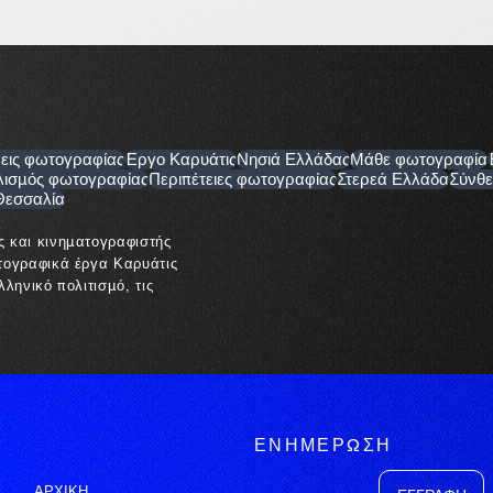
εις φωτογραφίας
Έργο Καρυάτις
Νησιά Ελλάδας
Μάθε φωτογραφία
λισμός φωτογραφίας
Περιπέτειες φωτογραφίας
Στερεά Ελλάδα
Σύνθε
Θεσσαλία
ς και κινηματογραφιστής
τογραφικά έργα Καρυάτις
ληνικό πολιτισμό, τις
ΕΝΗΜΕΡΩΣΗ
ΑΡΧΙΚΗ