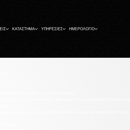
ΕΙΣ
ΚΑΤΑΣΤΗΜΑ
ΥΠΗΡΕΣΙΕΣ
ΗΜΕΡΟΛΟΓΙΟ
ΗΣ :\
ελίδα λειτουργεί από τον Γιώργο Τατάκη.
η και χρήση της ιστοσελίδας, αποδέχεστε τους παρόντες Όρους Χρήση
εσία.
ίτε με τους όρους αυτούς, παρακαλούμε να μην χρησιμοποιείτε την ιστ
ΟΣΕΛΙΔΑΣ