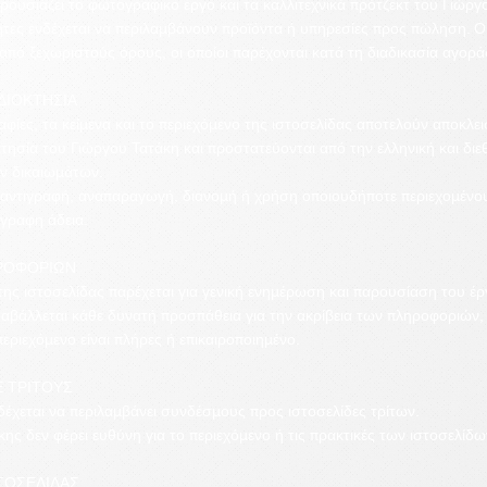
ρουσιάζει το φωτογραφικό έργο και τα καλλιτεχνικά πρότζεκτ του Γιώργ
ητες ενδέχεται να περιλαμβάνουν προϊόντα ή υπηρεσίες προς πώληση. Ο
 από ξεχωριστούς όρους, οι οποίοι παρέχονται κατά τη διαδικασία αγορά
ΔΙΟΚΤΗΣΙΑ
φίες, τα κείμενα και το περιεχόμενο της ιστοσελίδας αποτελούν αποκλει
κτησία του Γιώργου Τατάκη και προστατεύονται από την ελληνική και δι
ών δικαιωμάτων.
 αντιγραφή, αναπαραγωγή, διανομή ή χρήση οποιουδήποτε περιεχομένο
γραφη άδεια.
ΗΡΟΦΟΡΙΩΝ
της ιστοσελίδας παρέχεται για γενική ενημέρωση και παρουσίαση του έρ
αβάλλεται κάθε δυνατή προσπάθεια για την ακρίβεια των πληροφοριών, 
περιεχόμενο είναι πλήρες ή επικαιροποιημένο.
 ΤΡΙΤΟΥΣ
δέχεται να περιλαμβάνει συνδέσμους προς ιστοσελίδες τρίτων.
ης δεν φέρει ευθύνη για το περιεχόμενο ή τις πρακτικές των ιστοσελίδ
ΤΟΣΕΛΙΔΑΣ