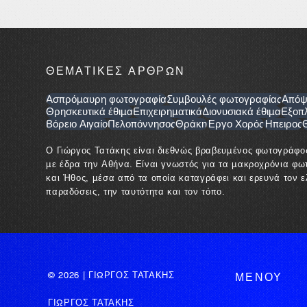
ΘΕΜΑΤΙΚΕΣ ΑΡΘΡΩΝ
Ασπρόμαυρη φωτογραφία
Συμβουλές φωτογραφίας
Απόψ
Θρησκευτικά έθιμα
Επιχειρηματικά
Διονυσιακά έθιμα
Εξοπ
Βόρειο Αιγαίο
Πελοπόννησος
Θράκη
Έργο Χορός
Ήπειρος
Ο Γιώργος Τατάκης είναι διεθνώς βραβευμένος φωτογράφο
με έδρα την Αθήνα. Είναι γνωστός για τα μακροχρόνια φω
και Ήθος, μέσα από τα οποία καταγράφει και ερευνά τον ελ
παραδόσεις, την ταυτότητα και τον τόπο.
© 2026 | ΓΙΩΡΓΟΣ ΤΑΤΑΚΗΣ
ΜΕΝΟΥ
ΓΙΩΡΓΟΣ ΤΑΤΑΚΗΣ