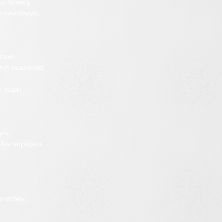
ου Τατάκη.
ι συναλλαγές
ς.
στική
εθνή νομοθεσία
υ χωρίς
γου.
δεν παρέχεται
ων αυτών.