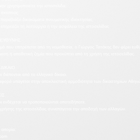
ην χρησιμοποιείτε την ιστοσελίδα:
ς σκοπούς
παραβιάζει δικαιώματα πνευματικής ιδιοκτησίας
επηρεάζει τη λειτουργία ή την ασφάλεια της ιστοσελίδας
 ΕΥΘΥΝΗΣ
μό που επιτρέπεται από τη νομοθεσία, ο Γιώργος Τατάκης δεν φέρει ευθ
εση ή αποθετική ζημία που προκύπτει από τη χρήση της ιστοσελίδας.
ΔΙΚΑΙΟ
ι διέπονται από το ελληνικό δίκαιο.
αφορά υπάγεται στην αποκλειστική αρμοδιότητα των δικαστηρίων Αθην
ΙΣ
ι ενδέχεται να τροποποιούνται οποτεδήποτε.
 χρήσης της ιστοσελίδας συνεπάγεται την αποδοχή των αλλαγών.
 απορία:
.com