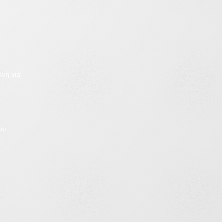
ύνη για
ών.