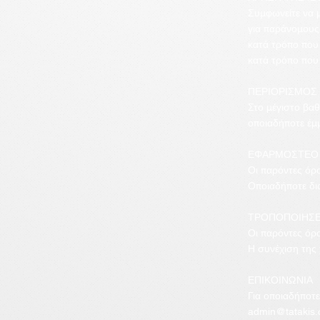
Συμφωνείτε να μ
για παράνομου
κατά τρόπο που 
κατά τρόπο που 
ΠΕΡΙΟΡΙΣΜΟΣ
Στο μέγιστο βαθ
οποιαδήποτε έμμ
ΕΦΑΡΜΟΣΤΕΟ 
Οι παρόντες όρο
Οποιαδήποτε δι
ΤΡΟΠΟΠΟΙΗΣΕ
Οι παρόντες όρο
Η συνέχιση της
ΕΠΙΚΟΙΝΩΝΙΑ
Για οποιαδήποτε
admin@tatakis