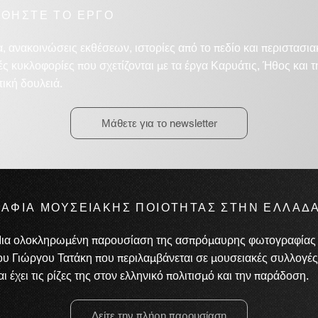
ΘΗΣΤΕ ΤΟ ΕΡΓΟ
α, ανακοινώσεις εκθέσεων, ιστορίες από το πεδίο και περιστασια
ές κυκλοφορίες που σχετίζονται με τα έργα Καρυάτις, Ήθος και τ
τική δουλειά.
Μάθετε για το newsletter
ΑΦΙΑ ΜΟΥΣΕΙΑΚΗΣ ΠΟΙΟΤΗΤΑΣ ΣΤΗΝ ΕΛΛΑΔ
ια ολοκληρωμένη παρουσίαση της ασπρόμαυρης φωτογραφίας
ου Γιώργου Τατάκη που περιλαμβάνεται σε μουσειακές συλλογές
αι έχει τις ρίζες της στον ελληνικό πολιτισμό και την παράδοση.
Δείτε την πλήρη παρουσίαση