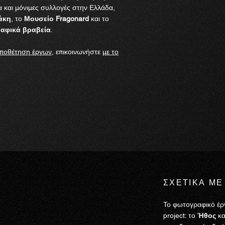
α και μόνιμες συλλογές στην Ελλάδα,
άκη
, το
Μουσείο Fragonard
και το
ραφικά βραβεία
.
ποθέτηση έργων
, επικοινωνήστε
με το
ΣΧΕΤΙΚΑ ΜΕ
Το φωτογραφικό έργ
project: το
Ήθος
κα