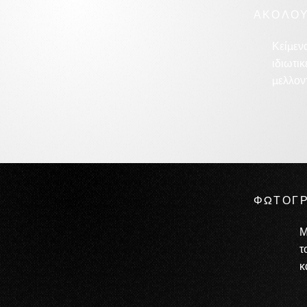
ΑΚΟΛΟΥ
Κείμεν
ιδιωτικ
μελλον
ΦΩΤΟΓΡ
Μ
τ
κ