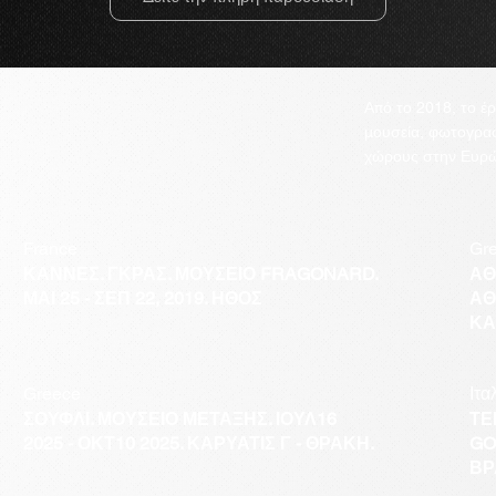
Από το 2018, το έ
μουσεία, φωτογραφ
χώρους στην Ευρώπ
France
Gr
ΚΑΝΝΕΣ. ΓΚΡΑΣ. ΜΟΥΣΕΙΟ FRAGONARD.
ΑΘ
ΜΑΙ 25 - ΣΕΠ 22, 2019. ΗΘΟΣ
ΑΘ
ΚΑ
Greece
Ιτα
ΣΟΥΦΛΙ. ΜΟΥΣΕΙΟ ΜΕΤΑΞΗΣ. ΙΟΥΛ16
ΤΕ
2025 - ΟΚΤ10 2025. ΚΑΡΥΑΤΙΣ Γ - ΘΡΑΚΗ.
GO
ΒΡ