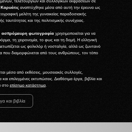
ενων, τελετουργιών και συλλογικών εκφράσεων σε
ο
Καρυάτις
αναπτύχθηκε μέσα από αυτή την έρευνα ως
ογραφική μελέτη της γυναικείας παραδοσιακής
ής ταυτότητας και της πολιτισμικής συνέχειας.
η
ασπρόμαυρη φωτογραφία
χρησιμοποιείται για να
όρμα, τη χειρονομία, το φως και τη δομή. Η ελληνική
ετωπίζεται ως φολκλόρ ή νοσταλγία, αλλά ως ζωντανό
μα που διαμορφώνεται από τους ανθρώπους, τον τόπο
ται μέσα από εκθέσεις, μουσειακές συλλογές,
α και επιλεγμένες εκτυπώσεις. Διαθέσιμα έργα, βιβλία και
ι στο
επίσημο κατάστημα
.
γα και βιβλία