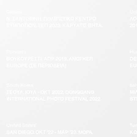
Greece
Un
Ν. ΣΑΝΤΟΡΙΝΗ. ΠΟΛΙΤΙΣΤΙΚΟ ΚΕΝΤΡΟ
ΛΟ
ΣΥΜΠΟΣΙΟΝ. ΣΕΠ 2023. ΚΑΡΥΑΤΙΣ ΒΗΤΑ.
20
Romania
Hu
ΒΟΥΚΟΥΡΕΣΤΙ. ΑΠΡ 2019. ANOTHER
DE
EUROPE (ΣΕ ΠΕΡΙΟΔΕΙΑ)
EU
South Korea
Ital
ΣΕΟΥΛ. ΙΟΥΛ - ΟΚΤ 2022. DONGGANG
ΜΙ
INTERNATIONAL PHOTO FESTIVAL 2022.
ST
United States
Tur
SAN DIEGO. ΟΚΤ '22 - ΜΑΡ '23. MOPA.
ΚΩ