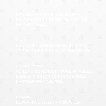
Greece
ΚΑΛΑΜΑΤΑ. ΣΥΛΛΟΓΗ ΤΟΠΙΚΩΝ
ΕΝΔΥΜΑΣΙΩΝ «Β. ΚΑΡΕΛΙΑ». ΑΥΓ 2023.
ΚΑΡΥΑΤΙΣ ΑΛΦΑ.
United States
ΝΕΑ ΥΟΡΚΗ. DREAM HOTEL BY HYATT.
ΑΠΡ 2026. ΕΚΘΕΣΗ ΓΚΑΛΕΡΙ MOMENTS.
United Kingdom
ΛΟΝΔΙΝΟ. SOMERSET HOUSE. ΑΠΡ 2022.
ΕΚΘΕΣΗ ΝΙΚΗΤΩΝ ΤΩΝ SONY WORLD
PHOTOGRAPHY AWARDS.
Germany
ΒΕΡΟΛΙΝΟ. ΟΚΤ '22 - ΙΑΝ '23. WILLY-