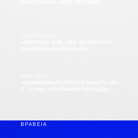
BRANDT-HAUS. SWPA ΠΕΡΙΟΔΕΙΑ.
United Kingdom
ΛΙΒΕΡΠΟΥΛ. ΝΟΕ - ΔΕΚ '22. OPEN EYE
GALLERY. SWPA ΠΕΡΙΟΔΕΙΑ.
South Africa
JOHANNESBURG. FOTOZA GALLERY. ΜΑΙ
5 - 12 2023. LIFE-FRAMER ΠΕΡΙΟΔΕΙΑ
ΒΡΑΒΕΙΑ