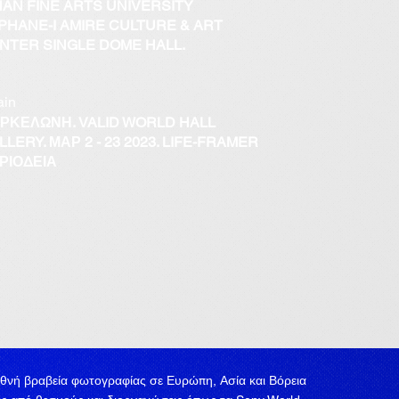
NAN FINE ARTS UNIVERSITY
PHANE-I AMIRE CULTURE & ART
NTER SINGLE DOME HALL.
ain
ΡΚΕΛΩΝΗ. VALID WORLD HALL
LLERY. ΜΑΡ 2 - 23 2023. LIFE-FRAMER
ΡΙΟΔΕΙΑ
διεθνή βραβεία φωτογραφίας σε Ευρώπη, Ασία και Βόρεια