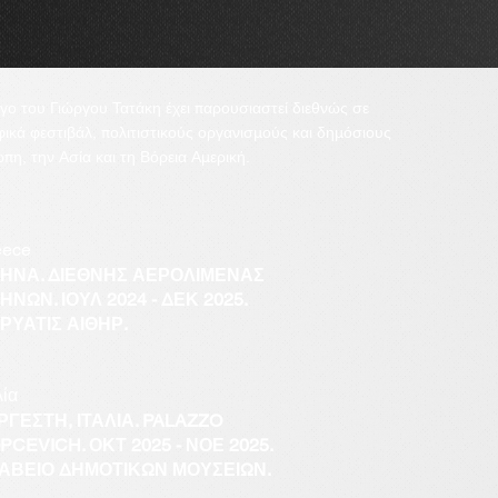
ργο του Γιώργου Τατάκη έχει παρουσιαστεί διεθνώς σε
ικά φεστιβάλ, πολιτιστικούς οργανισμούς και δημόσιους
η, την Ασία και τη Βόρεια Αμερική.
eece
ΗΝΑ. ΔΙΕΘΝΗΣ ΑΕΡΟΛΙΜΕΝΑΣ
ΗΝΩΝ. ΙΟΥΛ 2024 - ΔΕΚ 2025.
ΡΥΑΤΙΣ ΑΙΘΗΡ.
λία
ΡΓΕΣΤΗ, ΙΤΑΛΙΑ. PALAZZO
PCEVICH. ΟΚΤ 2025 - ΝΟΕ 2025.
ΑΒΕΙΟ ΔΗΜΟΤΙΚΩΝ ΜΟΥΣΕΙΩΝ.