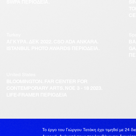
SWPA ΠΕΡΙΟΔΕΙΑ.
SI
TO
CE
Turkey
Sp
ΑΓΚΥΡΑ. ΔΕΚ 2022. CSO ADA ANKARA.
ΒΑ
ISTANBUL PHOTO AWARDS ΠΕΡΙΟΔΕΙΑ.
GA
ΠΕ
United States
BLOOMINGTON. FAR CENTER FOR
CONTEMPORARY ARTS. ΝΟΕ 3 - 18 2023.
LIFE-FRAMER ΠΕΡΙΟΔΕΙΑ
Το έργο του Γιώργου Τατάκη έχει τιμηθεί με 24 