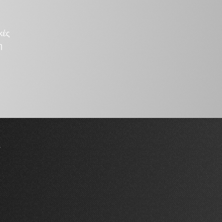
κές
η
Α