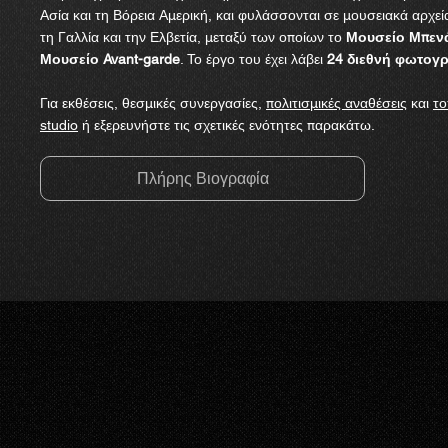
Ασία και τη Βόρεια Αμερική, και φυλάσσονται σε μουσειακά αρχεί
τη Γαλλία και την Ελβετία, μεταξύ των οποίων το
Μουσείο Μπεν
Μουσείο Avant-garde
. Το έργο του έχει λάβει
24 διεθνή φωτογ
Για εκθέσεις, θεσμικές συνεργασίες,
πολιτισμικές αναθέσεις
και
το
studio
ή εξερευνήστε τις σχετικές ενότητες παρακάτω.
Πλήρης Βιογραφία