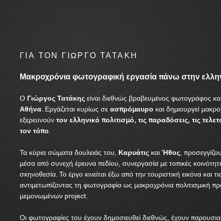
ΓΙΑ ΤΟΝ ΓΙΩΡΓΟ ΤΑΤΑΚΗ
Μακροχρόνια φωτογραφική εργασία πάνω στην ελληνι
Ο
Γιώργος Τατάκης
είναι διεθνώς βραβευμένος φωτογράφος και
Αθήνα
. Εργάζεται κυρίως σε
ασπρόμαυρο
και δημιουργεί μακρ
εξερευνούν
τον ελληνικό πολιτισμό, τις παραδόσεις, τις τελε
τον τόπο
.
Τα κύρια σώματα δουλειάς του,
Καρυάτις
και
Ήθος
, προσεγγίζο
μέσα από συνεχή έρευνα πεδίου, συνεργασία με τοπικές κοινότητ
σκηνοθεσία. Το έργο κινείται έξω από την τουριστική εικόνα και 
αντιμετωπίζοντας τη φωτογραφία ως μακροχρόνια πολιτισμική πρα
μεμονωμένων project.
Οι φωτογραφίες του έχουν δημοσιευθεί διεθνώς, έχουν παρουσια