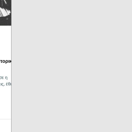
στορικό
σε η
ς, έθιμα