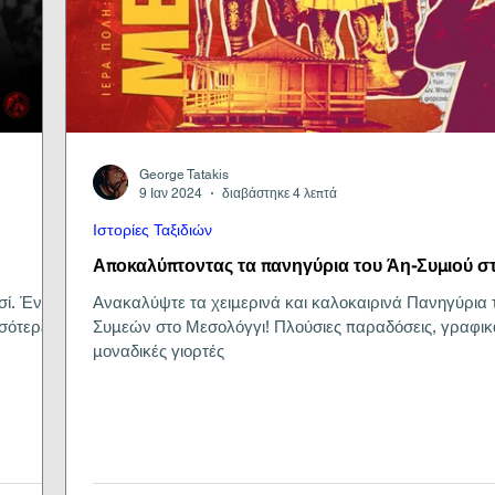
George Tatakis
9 Ιαν 2024
διαβάστηκε 4 λεπτά
Ιστορίες Ταξιδιών
Αποκαλύπτοντας τα πανηγύρια του Άη-Συμιού σ
σί. Ένας
Ανακαλύψτε τα χειμερινά και καλοκαιρινά Πανηγύρια 
σσότερες
Συμεών στο Μεσολόγγι! Πλούσιες παραδόσεις, γραφικ
μοναδικές γιορτές