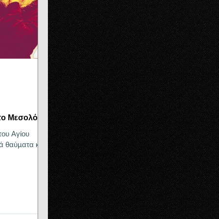
το Μεσολόγγι
του Αγίου
ά θαύματα και