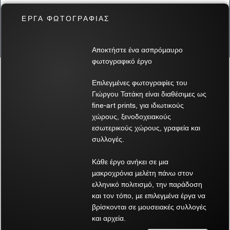
ΕΡΓΑ ΦΩΤΟΓΡΑΦΙΑΣ
Γράψτε ένα σχόλιο...
Αποκτήστε ένα ασπρόμαυρο
Αποδεσμεύοντας τις Καλλιτεχνικές
φωτογραφικό έργο
Ανησυχίες: Συγχώρεσέ με, Νίτσε, Ήρθε
Σχετικά προϊόντα
η Ώρα να σε Προδώσω.
Επιλεγμένες φωτογραφίες του
Γιώργου Τατάκη είναι διαθέσιμες ως
fine-art prints, για ιδιωτικούς
χώρους, ξενοδοχειακούς
εσωτερικούς χώρους, γραφεία και
συλλογές.
Κάθε έργο ανήκει σε μια
μακροχρόνια μελέτη πάνω στον
ελληνικό πολιτισμό, την παράδοση
και τον τόπο, με επιλεγμένα έργα να
βρίσκονται σε μουσειακές συλλογές
και αρχεία.