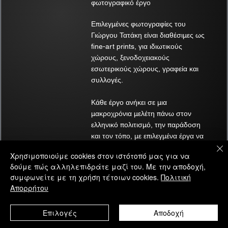
φωτογραφικό έργο
όσο και το τελικό αρχείο και θέλεις ελαφρύτερο σύστημα 
χωρίς να θυσιάσεις λεπτομέρεια.
Επιλεγμένες φωτογραφίες του
Γιώργου Τατάκη είναι διαθέσιμες ως
fine-art prints, για ιδιωτικούς
Μην την αγοράσεις αν
 η δουλειά σου βασίζεται έντονα 
χώρους, ξενοδοχειακούς
σε ακραίο low-light ή απρόβλεπτο, γρήγορο action.
εσωτερικούς χώρους, γραφεία και
συλλογές.
Δείτε τις τιμές για τη Fujifilm X-T5
Κάθε έργο ανήκει σε μια
μακροχρόνια μελέτη πάνω στον
ελληνικό πολιτισμό, την παράδοση
και τον τόπο, με επιλεγμένα έργα να
5) 
Sony a6700
 — «Σοβαρή APS-C, όχι 
βρίσκονται σε μουσειακές συλλογές
συμβιβασμός»
Χρησιμοποιούμε cookies στον ιστότοπό μας για να
και αρχεία.
δούμε πώς αλληλεπιδράτε μαζί του. Με την αποδοχή,
συμφωνείτε με τη χρήση τέτοιων cookies.
Πολιτική
Δείτε τα έργα
Απορρήτου
Για ποιους:
 φωτογράφους που θέλουν μία γρήγορη, 
σύγχρονη APS-C για action, ταξίδια και καθημερινή ζωή.
Επιλογές
Αποδοχή