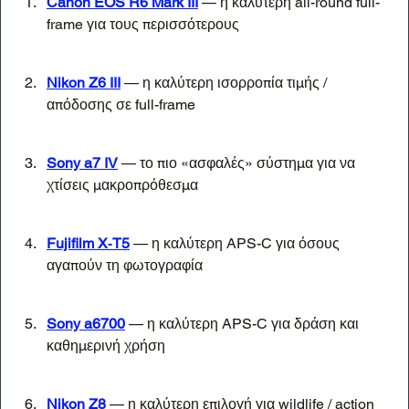
Canon EOS R6 Mark III
 — η καλύτερη all-round full-
frame για τους περισσότερους
Nikon Z6 III
 — η καλύτερη ισορροπία τιμής / 
απόδοσης σε full-frame
Sony a7 IV
 — το πιο «ασφαλές» σύστημα για να 
χτίσεις μακροπρόθεσμα
Fujifilm X‑T5
 — η καλύτερη APS-C για όσους 
αγαπούν τη φωτογραφία
Sony a6700
 — η καλύτερη APS-C για δράση και 
καθημερινή χρήση
Nikon Z8
 — η καλύτερη επιλογή για wildlife / action 