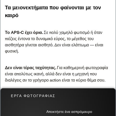
Τα μειονεκτήματα που φαίνονται με τον 
καιρό
Το APS-C έχει όρια. 
Σε πολύ χαμηλό φωτισμό ή όταν 
πιέζεις έντονα το δυναμικό εύρος, το μέγεθος του 
αισθητήρα γίνεται αισθητό. Δεν είναι ελάττωμα — είναι 
φυσική.
Δεν είναι τέρας ταχύτητας. 
Για καθημερινή φωτογραφία 
είναι απολύτως ικανή, αλλά δεν είναι η μηχανή που 
διαλέγεις αν το γρήγορο action είναι το κύριο θέμα σου.
ΕΡΓΑ ΦΩΤΟΓΡΑΦΙΑΣ
Ποιος πρέπει να την αγοράσει / ποιος όχι
Αποκτήστε ένα ασπρόμαυρο
Αγόρασέ τη αν
 εκτιμάς τη διαδικασία της φωτογράφισης 