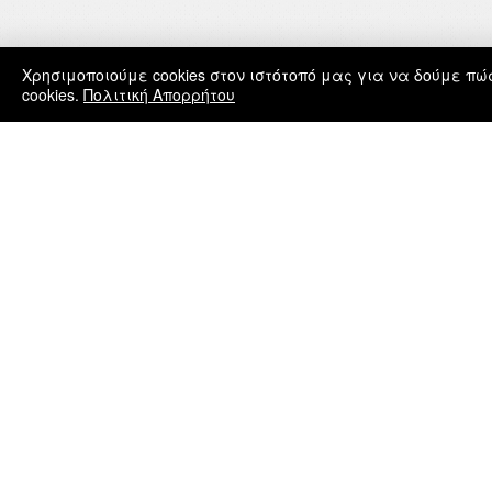
Χρησιμοποιούμε cookies στον ιστότοπό μας για να δούμε π
cookies.
Πολιτική Απορρήτου
© 2026 | ΓΙΩΡΓΟΣ ΤΑΤΑΚΗΣ
ΜΕΝΟΥ
ΓΙΩΡΓΟΣ ΤΑΤΑΚΗΣ
ΥΨΗΛΑΝΤΟΥ 18 | ΚΟΛΩΝΑΚΙ
ΑΘΗΝΑ | 106 76
ΕΛΛΑΔΑ
τ: +30 211 72 58 571
κ: +30 6947 455 499
Χ
e: admin@tatakis.com