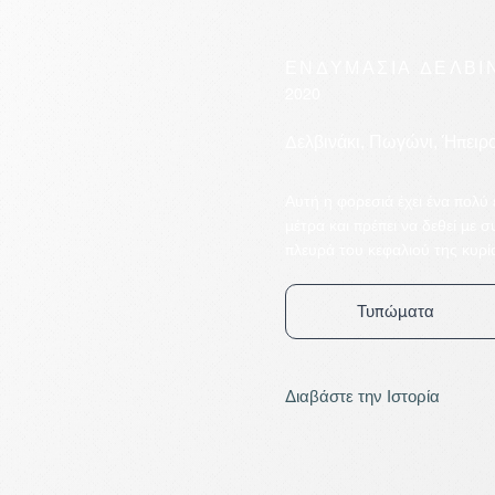
ΕΝΔΥΜΑΣΙΑ ΔΕΛΒΙ
2020
Δελβινάκι, Πωγώνι, Ήπειρο
Αυτή η φορεσιά έχει ένα πολύ
μέτρα και πρέπει να δεθεί με 
πλευρά του κεφαλιού της κυρί
Τυπώματα
Διαβάστε την Ιστορία