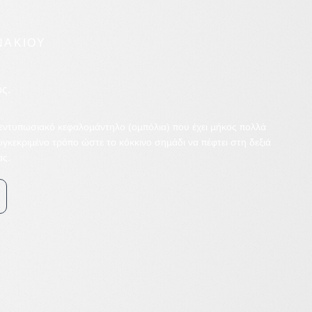
ΝΑΚΙΟΥ
ς.
 εντυπωσιακό κεφαλομάντηλο (ομπόλια) που έχει μήκος πολλά
συγκεκριμένο τρόπο ώστε το κόκκινο σημάδι να πέφτει στη δεξιά
ας.