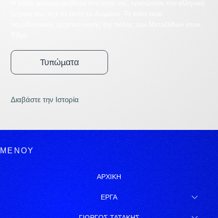
Η κυρία φωτογραφήθηκε στο σπίτι της, κρατώντας την ελληνική
σημαία που είχε σε αυτό το δωμάτιο. Το σπίτι είναι
παραδοσιακής αρχιτεκτονικής της πόλης των Μεταξάδων στον
Έβρο.
Τυπώματα
Διαβάστε την Ιστορία
ΜΕΝΟΥ
ΑΡΧΙΚΗ
ΕΡΓΑ
ΓΙΩΡΓΟΣ ΤΑΤΑΚΗΣ