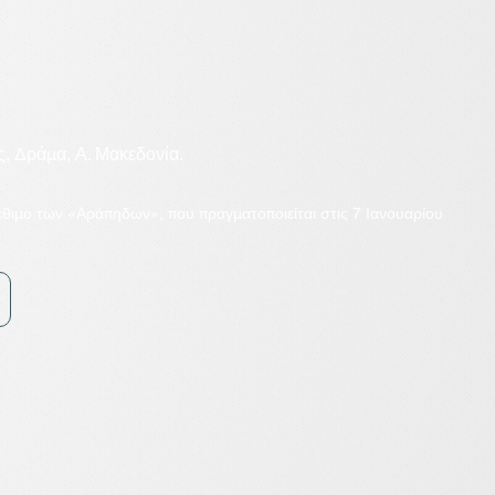
, Δράμα, Α. Μακεδονία.
έθιμο των «Αράπηδων», που πραγματοποιείται στις 7 Ιανουαρίου