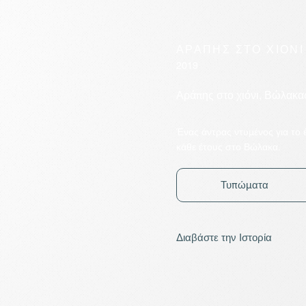
ΑΡΑΠΗΣ ΣΤΟ ΧΙΟΝΙ
2019
Αράπης στο χιόνι, Βώλακας
Ένας άντρας ντυμένος για το 
κάθε έτους στο Βώλακα.
Τυπώματα
Διαβάστε την Ιστορία