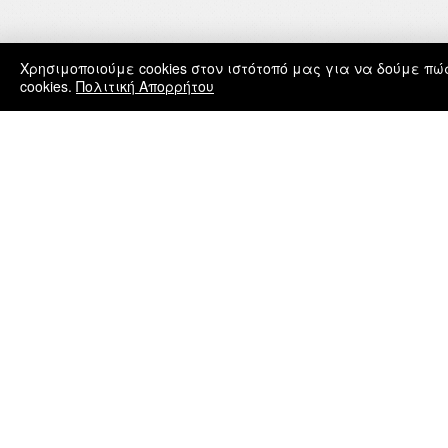
Χρησιμοποιούμε cookies στον ιστότοπό μας για να δούμε π
cookies.
Πολιτική Απορρήτου
© 2026 | ΓΙΩΡΓΟΣ ΤΑΤΑΚΗΣ
ΜΕΝΟΥ
ΓΙΩΡΓΟΣ ΤΑΤΑΚΗΣ
ΥΨΗΛΑΝΤΟΥ 18 | ΚΟΛΩΝΑΚΙ
ΑΘΗΝΑ | 106 76
ΕΛΛΑΔΑ
τ: +30 211 72 58 571
κ: +30 6947 455 499
Χ
e: admin@tatakis.com