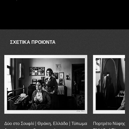
ΑΥΓΟΥΣΤΟΣ
Ο συνεργάτης δεν είναι διαθέσιμος τον Αύγουστο, επομένως σε
περίπτωση απουσίας λόγω αποστολής, η αγορά μπορεί να
διεκπεραιωθεί εντός 20 εργάσιμων ημερών.
ΣΧΕΤΙΚΑ ΠΡΟΙΟΝΤΑ
Δύο στο Σουφλί | Θράκη, Ελλάδα | Τύπωμα
Πορτρέτο Νύφης α