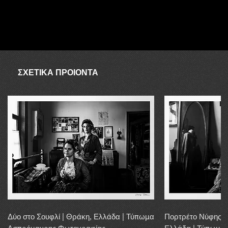
ΑΥΓΟΥΣΤΟΣ
Ο συνεργάτης δεν είναι διαθέσιμος τον Αύγουστο, επομένως σε
περίπτωση απουσίας λόγω αποστολής, η αγορά μπορεί να
διεκπεραιωθεί εντός 20 εργάσιμων ημερών.
ΣΧΕΤΙΚΑ ΠΡΟΙΟΝΤΑ
Δύο στο Σουφλί | Θράκη, Ελλάδα | Τύπωμα
Πορτρέτο Νύφης α