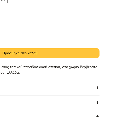
Προσθήκη στο καλάθι
 ενός τοπικού παραδοσιακού σπιτιού, στο χωριό Βερβεράτο
γος, Ελλάδα.
hnemühle Baryta Photo Rag με μελάνη pigment Canon
τών.
11.7 in