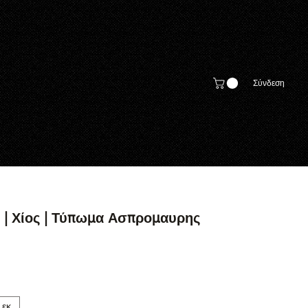
Σύνδεση
 | Χίος | Τύπωμα Ασπρομαυρης
 εκ.