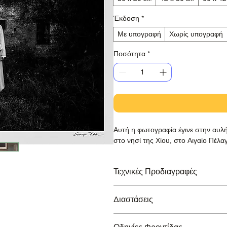
Έκδοση
*
Με υπογραφή
Χωρίς υπογραφή
Ποσότητα
*
Αυτή η φωτογραφία έγινε στην αυλή
στο νησί της Χίου, στο Αιγαίο Πέλα
Τεχνικές Προδιαγραφές
Εκτύπωση σε βραβευμένο χαρτί Ha
Διαστάσεις
Lucia, με εγγύηση διάρκειας >100 ε
Μικρό Τύπωμα:
210x297 mm / 8.3x