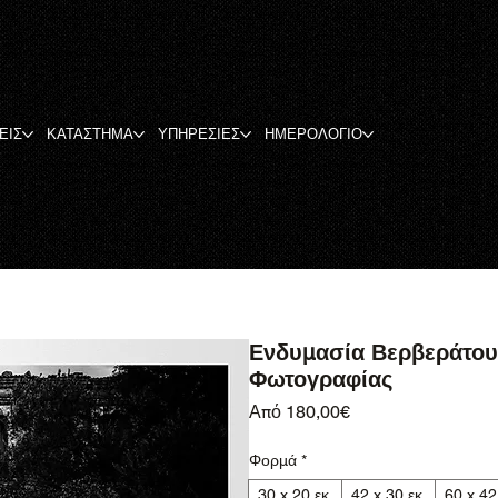
ΕΙΣ
ΚΑΤΑΣΤΗΜΑ
ΥΠΗΡΕΣΙΕΣ
ΗΜΕΡΟΛΟΓΙΟ
Ενδυμασία Βερβεράτου
Φωτογραφίας
Τιμή Έκπτωσης
Από
180,00€
Φορμά
*
30 x 20 εκ.
42 x 30 εκ.
60 x 42