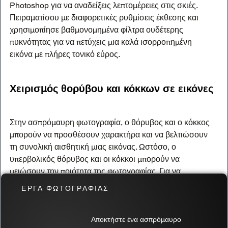
Photoshop για να αναδείξεις λεπτομέρειες στις σκιές. 
Πειραματίσου με διαφορετικές ρυθμίσεις έκθεσης και 
χρησιμοπίησε βαθμονομημένα φίλτρα ουδέτερης 
πυκνότητας για να πετύχεις μια καλά ισορροπημένη 
εικόνα με πλήρες τονικό εύρος.
Χειρισμός θορύβου και κόκκων σε εικόνες
Στην ασπρόμαυρη φωτογραφία, ο θόρυβος και ο κόκκος 
μπορούν να προσθέσουν χαρακτήρα και να βελτιώσουν 
τη συνολική αισθητική μιας εικόνας. Ωστόσο, ο 
υπερβολικός θόρυβος και οι κόκκοι μπορούν να 
μειώσουν την ποιότητα της φωτογραφίας. Για να 
ελαχιστοποιήσεις το θόρυβο, απόφυγε τη λήψη σε υψηλές 
ΕΡΓΑ ΦΩΤΟΓΡΑΦΙΑΣ
ρυθμίσεις ISO και χρησιμοποίησε τεχνικές μείωσης 
θορύβου στη μετα-επεξεργασία. Αποδέξου τον κόκκο ως 
Αποκτήστε ένα ασπρόμαυρο
καλλιτεχνικό στοιχείο, αλλά έχε υπόψη τον αντίκτυπό του 