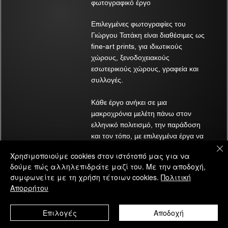
φωτογραφικό έργο
στη συνολική ποιότητα και καθαρότητα της εικόνας.
Επιλεγμένες φωτογραφίες του
Γιώργου Τατάκη είναι διαθέσιμες ως
Τεχνικές επεξεργασίας
fine-art prints, για ιδιωτικούς
χώρους, ξενοδοχειακούς
εσωτερικούς χώρους, γραφεία και
συλλογές.
Κάθε έργο ανήκει σε μια
μακροχρόνια μελέτη πάνω στον
ελληνικό πολιτισμό, την παράδοση
και τον τόπο, με επιλεγμένα έργα να
βρίσκονται σε μουσειακές συλλογές
Χρησιμοποιούμε cookies στον ιστότοπό μας για να
και αρχεία.
δούμε πώς αλληλεπιδράτε μαζί του. Με την αποδοχή,
συμφωνείτε με τη χρήση τέτοιων cookies.
Πολιτική
Δείτε τα έργα
Απορρήτου
Επιλογές
Αποδοχή
Λογισμικό επεξεργασίας