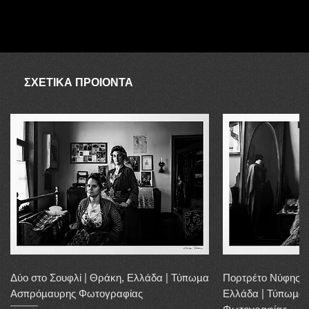
ΑΥΓΟΥΣΤΟΣ
Ο συνεργάτης δεν είναι διαθέσιμος τον Αύγουστο, επομένως σε
περίπτωση απουσίας λόγω αποστολής, η αγορά μπορεί να
διεκπεραιωθεί εντός 20 εργάσιμων ημερών.
ΣΧΕΤΙΚΑ ΠΡΟΙΟΝΤΑ
Δύο στο Σουφλί | Θράκη, Ελλάδα | Τύπωμα
Πορτρέτο Νύφης α
Ασπρόμαυρης Φωτογραφίας
Ελλάδα | Τύπωμα