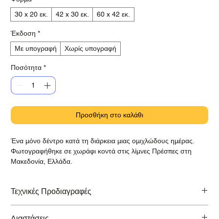
30 x 20 εκ.
42 x 30 εκ.
60 x 42 εκ.
Έκδοση
*
Με υπογραφή
Χωρίς υπογραφή
Ποσότητα
*
Προσθήκη στο καλάθι
Ένα μόνο δέντρο κατά τη διάρκεια μιας ομιχλώδους ημέρας.
Φωτογραφήθηκε σε χωράφι κοντά στις λίμνες Πρέσπες στη
Μακεδονία, Ελλάδα.
Τεχνικές Προδιαγραφές
Εκτύπωση σε βραβευμένο χαρτί Hahnemühle Baryta Photo Rag
Διαστάσεις