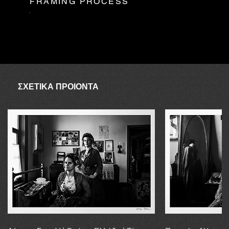
FRAMING PROCESS
το υπόλοιπό σας σύμφωνα με τη νέα τιμή αποστολής.
ΑΥΓΟΥΣΤΟΣ
Ο συνεργάτης δεν είναι διαθέσιμος τον Αύγουστο, επομένως σε
περίπτωση απουσίας λόγω αποστολής, η αγορά μπορεί να
διεκπεραιωθεί εντός 20 εργάσιμων ημερών.
ΣΧΕΤΙΚΑ ΠΡΟΙΟΝΤΑ