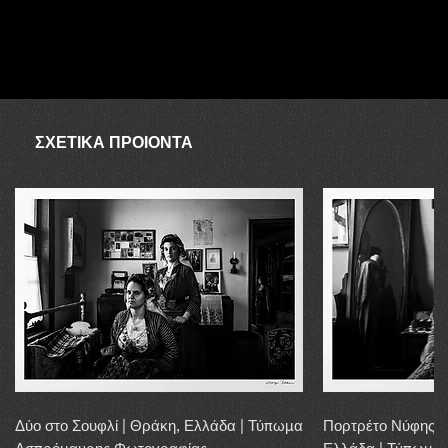
ΑΥΓΟΥΣΤΟΣ
Ο συνεργάτης δεν είναι διαθέσιμος τον Αύγουστο, επομένως σε
περίπτωση απουσίας λόγω αποστολής, η αγορά μπορεί να
διεκπεραιωθεί εντός 20 εργάσιμων ημερών.
ΣΧΕΤΙΚΑ ΠΡΟΙΟΝΤΑ
Δύο στο Σουφλί | Θράκη, Ελλάδα | Τύπωμα
Πορτρέτο Νύφης α