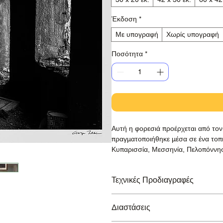
Έκδοση
*
Με υπογραφή
Χωρίς υπογραφή
Ποσότητα
*
Αυτή η φορεσιά προέρχεται από το
πραγματοποιήθηκε μέσα σε ένα τοπι
Κυπαρισσία, Μεσσηνία, Πελοπόννη
Τεχνικές Προδιαγραφές
Εκτύπωση σε βραβευμένο χαρτί Ha
Διαστάσεις
Lucia, με εγγύηση διάρκειας >100 ε