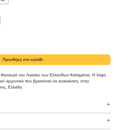
Προσθήκη στο καλάθι
ν θησαυρό του Λυκείου των Ελληνίδων Καλαμάτας. Η λήψη
κό αρχοντικό που βρισκόταν σε ανακαίνιση, στην
σος, Ελλάδα.
hnemühle Baryta Photo Rag με μελάνη pigment Canon
τών.