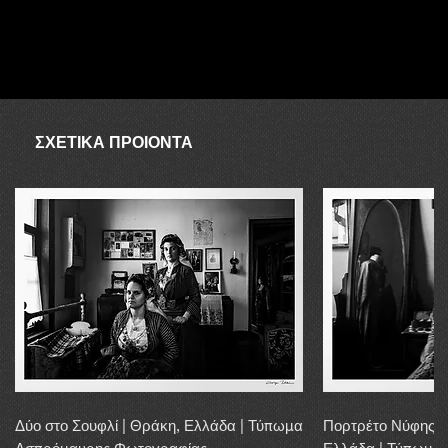
ΑΥΓΟΥΣΤΟΣ
Ο συνεργάτης δεν είναι διαθέσιμος τον Αύγουστο, επομένως σε
περίπτωση απουσίας λόγω αποστολής, η αγορά μπορεί να
διεκπεραιωθεί εντός 20 εργάσιμων ημερών.
ΣΧΕΤΙΚΑ ΠΡΟΙΟΝΤΑ
Δύο στο Σουφλί | Θράκη, Ελλάδα | Τύπωμα
Πορτρέτο Νύφης α