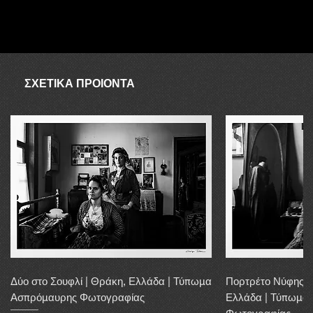
ΑΥΓΟΥΣΤΟΣ
Ο συνεργάτης δεν είναι διαθέσιμος τον Αύγουστο, επομένως σε
περίπτωση απουσίας λόγω αποστολής, η αγορά μπορεί να
διεκπεραιωθεί εντός 20 εργάσιμων ημερών.
ΣΧΕΤΙΚΑ ΠΡΟΙΟΝΤΑ
Δύο στο Σουφλί | Θράκη, Ελλάδα | Τύπωμα
Πορτρέτο Νύφης α
Ασπρόμαυρης Φωτογραφίας
Ελλάδα | Τύπωμα