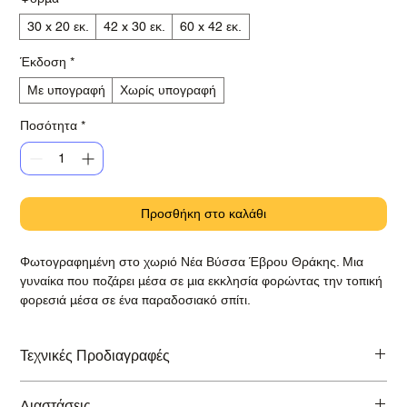
30 x 20 εκ.
42 x 30 εκ.
60 x 42 εκ.
Έκδοση
*
Με υπογραφή
Χωρίς υπογραφή
Ποσότητα
*
Προσθήκη στο καλάθι
Φωτογραφημένη στο χωριό Νέα Βύσσα Έβρου Θράκης. Μια
γυναίκα που ποζάρει μέσα σε μια εκκλησία φορώντας την τοπική
φορεσιά μέσα σε ένα παραδοσιακό σπίτι.
Τεχνικές Προδιαγραφές
Εκτύπωση σε βραβευμένο χαρτί Hahnemühle Baryta Photo Rag
Διαστάσεις