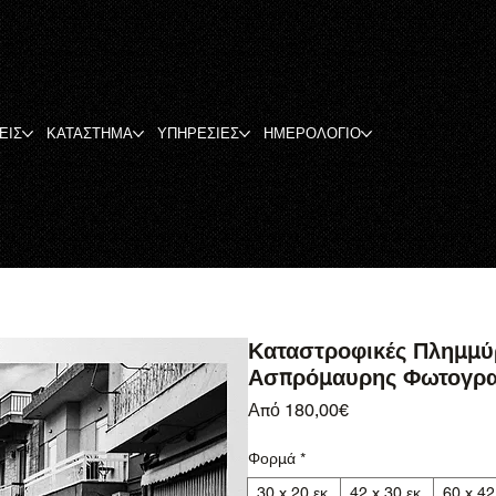
ΕΙΣ
ΚΑΤΑΣΤΗΜΑ
ΥΠΗΡΕΣΙΕΣ
ΗΜΕΡΟΛΟΓΙΟ
Καταστροφικές Πλημμύρ
Ασπρόμαυρης Φωτογρα
Τιμή Έκπτωσης
Από
180,00€
Φορμά
*
30 x 20 εκ.
42 x 30 εκ.
60 x 42