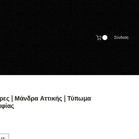
Σύνδεση
ες | Μάνδρα Αττικής | Τύπωμα
φίας
 εκ.