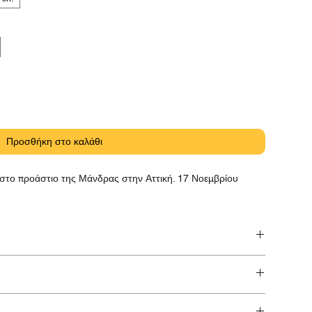
Προσθήκη στο καλάθι
 στο προάστιο της Μάνδρας στην Αττική. 17 Νοεμβρίου
hnemühle Baryta Photo Rag με μελάνη pigment Canon
τών.
11.7 in