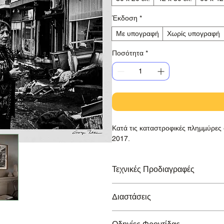
Έκδοση
*
Με υπογραφή
Χωρίς υπογραφή
Ποσότητα
*
Κατά τις καταστροφικές πλημμύρες
2017.
Τεχνικές Προδιαγραφές
Εκτύπωση σε βραβευμένο χαρτί Ha
Διαστάσεις
Lucia, με εγγύηση διάρκειας >100 ε
Μικρό Τύπωμα:
210x297 mm / 8.3x