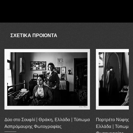
ΑΥΓΟΥΣΤΟΣ
Ο συνεργάτης δεν είναι διαθέσιμος τον Αύγουστο, επομένως σε
περίπτωση απουσίας λόγω αποστολής, η αγορά μπορεί να
διεκπεραιωθεί εντός 20 εργάσιμων ημερών.
ΣΧΕΤΙΚΑ ΠΡΟΙΟΝΤΑ
Δύο στο Σουφλί | Θράκη, Ελλάδα | Τύπωμα
Πορτρέτο Νύφης α
Ασπρόμαυρης Φωτογραφίας
Ελλάδα | Τύπωμα