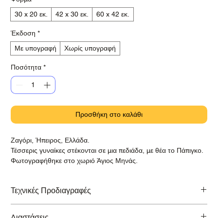
30 x 20 εκ.
42 x 30 εκ.
60 x 42 εκ.
Έκδοση
*
Με υπογραφή
Χωρίς υπογραφή
Ποσότητα
*
Προσθήκη στο καλάθι
Ζαγόρι, Ήπειρος, Ελλάδα.
Τέσσερις γυναίκες στέκονται σε μια πεδιάδα, με θέα το Πάπιγκο.
Φωτογραφήθηκε στο χωριό Άγιος Μηνάς.
Τεχνικές Προδιαγραφές
Εκτύπωση σε βραβευμένο χαρτί Hahnemühle Baryta Photo Rag
Διαστάσεις