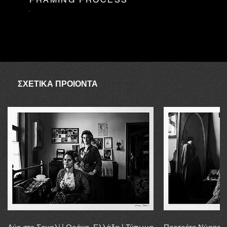
το υπόλοιπό σας σύμφωνα με τη νέα τιμή αποστολής.
ΑΥΓΟΥΣΤΟΣ
Ο συνεργάτης δεν είναι διαθέσιμος τον Αύγουστο, επομένως σε
περίπτωση απουσίας λόγω αποστολής, η αγορά μπορεί να
διεκπεραιωθεί εντός 20 εργάσιμων ημερών.
ΣΧΕΤΙΚΑ ΠΡΟΙΟΝΤΑ