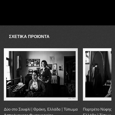
ΑΥΓΟΥΣΤΟΣ
Ο συνεργάτης δεν είναι διαθέσιμος τον Αύγουστο, επομένως σε
περίπτωση απουσίας λόγω αποστολής, η αγορά μπορεί να
διεκπεραιωθεί εντός 20 εργάσιμων ημερών.
ΣΧΕΤΙΚΑ ΠΡΟΙΟΝΤΑ
Δύο στο Σουφλί | Θράκη, Ελλάδα | Τύπωμα
Πορτρέτο Νύφης α