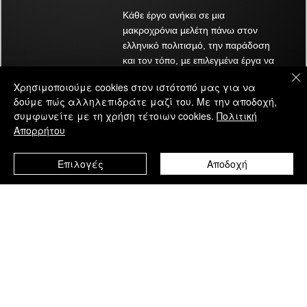
Σχετικά προϊόντα
Κατανόηση της Μηχανικής του Φωτός
Κάθε έργο ανήκει σε μια
μακροχρόνια μελέτη πάνω στον
ελληνικό πολιτισμό, την παράδοση
και τον τόπο, με επιλεγμένα έργα να
βρίσκονται σε μουσειακές συλλογές
Χρησιμοποιούμε cookies στον ιστότοπό μας για να
και αρχεία.
δούμε πώς αλληλεπιδράτε μαζί του. Με την αποδοχή,
συμφωνείτε με τη χρήση τέτοιων cookies.
Πολιτική
Δείτε τα έργα
Απορρήτου
Επιλογές
Αποδοχή
Δύο στο Σουφλί | Θράκη, Ελλάδα |
Πορτρέτο Νύφης α
Τύπωμα Ασπρόμαυρης Φωτογραφίας
Θράκη, Ελλάδα |
Ασπρόμαυρης Φω
Τιμή Έκπτωσης
Από
180,00 €
Τιμή Έκπτωσης
Από
180,00 €