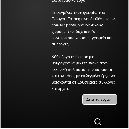
φωτογραφικό έργο
Επιλεγμένες φωτογραφίες του
Γιώργου Τατάκη είναι διαθέσιμες ως
fine-art prints, για ιδιωτικούς
χώρους, ξενοδοχειακούς
εσωτερικούς χώρους, γραφεία και
συλλογές.
Κάθε έργο ανήκει σε μια
Σχόλια
μακροχρόνια μελέτη πάνω στον
ελληνικό πολιτισμό, την παράδοση
και τον τόπο, με επιλεγμένα έργα να
Γράψτε ένα σχόλιο...
βρίσκονται σε μουσειακές συλλογές
και αρχεία.
Νήσος Χίος: Εξερευνώντας τη Γοητεία
Δείτε τα έργα
των Ενδυμασιών
Σχετικά προϊόντα