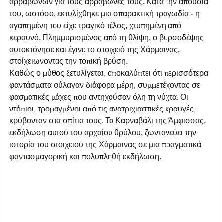
αρραβώνων για τους αρραβώνες τους. Κατά την απουσία 
του, ωστόσο, εκτυλίχθηκε μια σπαρακτική τραγωδία - η 
αγαπημένη του είχε τραγικό τέλος, χτυπημένη από 
κεραυνό. Πλημμυρισμένος από τη θλίψη, ο βυρσοδέψης 
αυτοκτόνησε και έγινε το στοιχειό της Χάρμαινας, 
στοίχειωνοντας την τοπική βρύση.
Καθώς ο μύθος ξετυλίγεται, αποκαλύπτει ότι περισσότερα 
φαντάσματα φύλαγαν διάφορα μέρη, συμμετέχοντας σε 
φασματικές μάχες που αντηχούσαν όλη τη νύχτα. Οι 
ντόπιοι, τρομαγμένοι από τις ανατριχιαστικές κραυγές, 
κρύβονταν στα σπίτια τους. Το Καρναβάλι της Άμφισσας, 
εκδήλωση αυτού του αρχαίου θρύλου, ζωντανεύει την 
ιστορία του στοιχειού της Χάρμαινας σε μια πραγματικά 
φαντασμαγορική και πολυπληθή εκδήλωση.